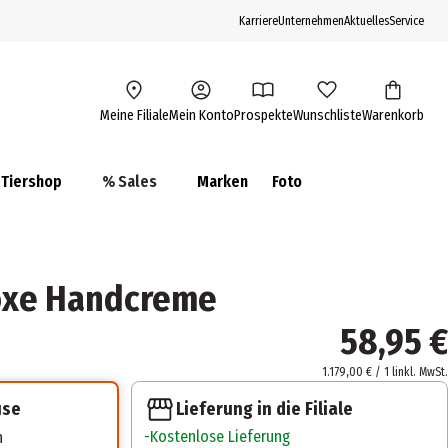
Karriere
Unternehmen
Aktuelles
Service
Meine Filiale
Mein Konto
Prospekte
Wunschliste
Warenkorb
Tiershop
% Sales
Marken
Foto
oxe Handcreme
58,95 €
1.179,00 € / 1 l
inkl. MwSt.
Lieferung in die Filiale
use
Kostenlose Lieferung
n