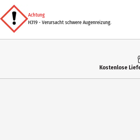
Produkttyp
Handspülmittel
Achtung
Inhaltsstoffe
5-15%: anionische Tenside, <5%: amphot
H319 - Verursacht schwere Augenreizung.
Lagerhinweis
Aufrecht transportieren und lagern.
Anwendungshinweis
Normaldosierung 5ml (ca. 1 1/2 Teelöffe
Hersteller
Henkel AG & Co. KGaA
Herstelleradresse
D-40191 Düsseldorf
Kostenlose Liefe
Kontaktmöglichkeit
0800/111 2290