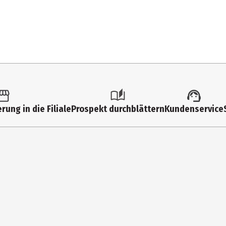
ere Tenside, nichtionische Tenside. Weitere Inhaltsstoffe: Duftstof
l) auf 5 Liter Wasser. Bitte die Flaschen-Kappe nach jedem Gebrauch 
rung in die Filiale
Prospekt durchblättern
Kundenservice