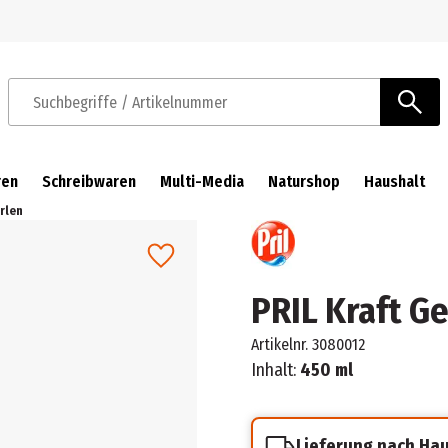
Zur Navigation springen
Zum Hauptinhalt springen
Suchbegriffe / Artikelnummer
ren
Schreibwaren
Multi-Media
Naturshop
Haushalt
rlen
PRIL Kraft G
Artikelnr.
3080012
Inhalt:
450 ml
Lieferung nach Ha