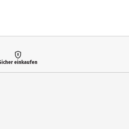
fe, Konservierungsmittel (Natriumbenzoat).
schließen, damit die Öffnung nicht verklebt.
Sicher einkaufen