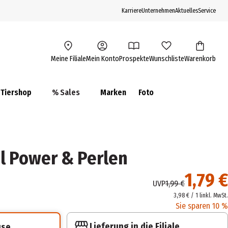
Karriere
Unternehmen
Aktuelles
Service
Meine Filiale
Mein Konto
Prospekte
Wunschliste
Warenkorb
Tiershop
% Sales
Marken
Foto
el Power & Perlen
1,79 €
UVP
1,99 €
3,98 € / 1 l
inkl. MwSt.
Sie sparen 10 %
Lieferung in die Filiale
use