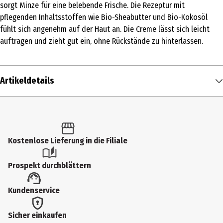
sorgt Minze für eine belebende Frische. Die Rezeptur mit
pflegenden Inhaltsstoffen wie Bio-Sheabutter und Bio-Kokosöl
fühlt sich angenehm auf der Haut an. Die Creme lässt sich leicht
auftragen und zieht gut ein, ohne Rückstände zu hinterlassen.
Artikeldetails
Inhalt
45 ml
Produkttyp
Kostenlose Lieferung in die Filiale
Creme
Prospekt durchblättern
Dermatologisch getestet
Kundenservice
Ja
Einsatzbereich
Sicher einkaufen