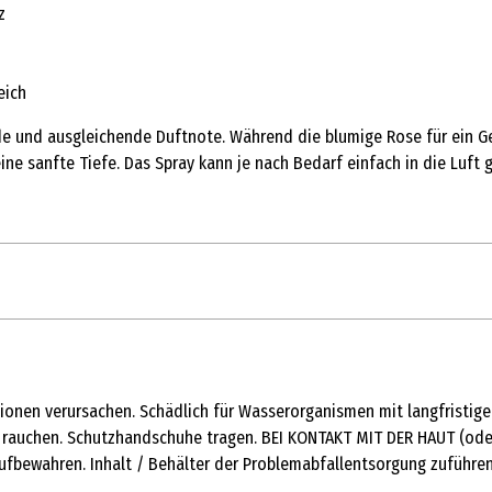
z
eich
e und ausgleichende Duftnote. Während die blumige Rose für ein Gef
ne sanfte Tiefe. Das Spray kann je nach Bedarf einfach in die Luf
tionen verursachen. Schädlich für Wasserorganismen mit langfristige
nie, Vanille und Sandelholz u.a.
 rauchen. Schutzhandschuhe tragen. BEI KONTAKT MIT DER HAUT (oder
fbewahren. Inhalt / Behälter der Problemabfallentsorgung zuführen
nis und ein angenehmes Raumklima. Raumspray nach Bedarf in die Lu