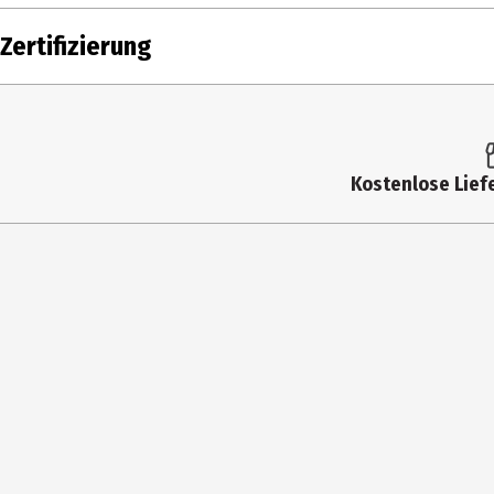
Zertifizierung
IHTK
Zertifizierung
Zielgruppe
Damen|Herren|Unisex
Hersteller
PRIMAVERA LIFE GMBH
Herstelleradresse
Naturparadies 1, DE-87466 Oy-
Kostenlose Liefe
Kontaktmöglichkeit
info@primaveralife.com