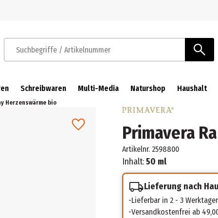
Zur Navigation springen
Zum Hauptinhalt springen
Suchbegriffe / Artikelnummer
ren
Schreibwaren
Multi-Media
Naturshop
Haushalt
ay Herzenswärme bio
Primavera R
Artikelnr.
2598800
Inhalt:
50 ml
Lieferung nach Ha
Lieferbar in 2 - 3 Werktage
Versandkostenfrei ab 49,0