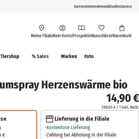
Karriere
Unternehmen
Aktuelles
Service
Meine Filiale
Mein Konto
Prospekte
Wunschliste
Warenkorb
Tiershop
% Sales
Marken
Foto
aumspray Herzenswärme bio
14,90 €
298,00 € / 1 l
inkl. MwSt.
Lieferung in die Filiale
use
Kostenlose Lieferung
n
Zahlung bei Abholung in der Filiale
0 €