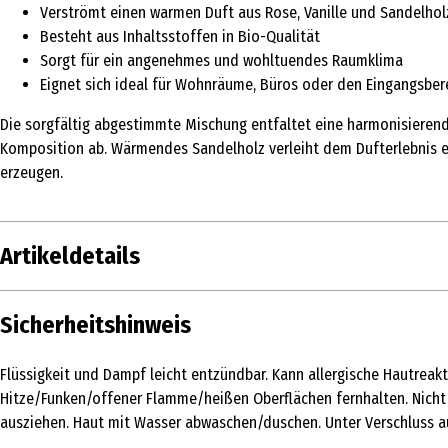
Verströmt einen warmen Duft aus Rose, Vanille und Sandelhol
Besteht aus Inhaltsstoffen in Bio-Qualität
Sorgt für ein angenehmes und wohltuendes Raumklima
Eignet sich ideal für Wohnräume, Büros oder den Eingangsber
Die sorgfältig abgestimmte Mischung entfaltet eine harmonisierend
Komposition ab. Wärmendes Sandelholz verleiht dem Dufterlebnis ei
erzeugen.
Artikeldetails
Inhalt
50 ml
Sicherheitshinweis
Produkttyp
Airspray
Flüssigkeit und Dampf leicht entzündbar. Kann allergische Hautreak
Inhaltsstoffe
Alkohol* bio, Wasser, Rosengera
Hitze/Funken/offener Flamme/heißen Oberflächen fernhalten. Nicht
ausziehen. Haut mit Wasser abwaschen/duschen. Unter Verschluss au
Anwendungshinweis
Für ein wohltuendes Dufterleb