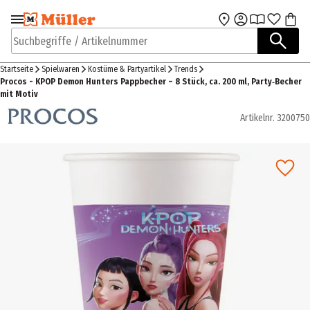
Zur Navigation
Zum Hauptinhalt
springen
springen
Suchbegriffe / Artikelnummer
Startseite
Spielwaren
Kostüme & Partyartikel
Trends
Procos - KPOP Demon Hunters Pappbecher – 8 Stück, ca. 200 ml, Party‑Becher
mit Motiv
Artikelnr.
3200750