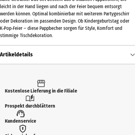
leicht in der Hand liegen und nach der Feier bequem entsorgt
werden können. Optimal kombinierbar mit weiterem Partygeschirr
oder Dekoration im passenden Design. Ob Kindergeburtstag oder
K‑Pop‑Feier – diese Pappbecher sorgen für Style, Komfort und
stimmige Tischdekoration.
Artikeldetails
Inhalt
8 Stk.
Produkttyp
Kostenlose Lieferung in die Filiale
Kleinspielzeug
Prospekt durchblättern
Altersempfehlung ab
Kundenservice
3 Jahre
Artikelnummer des Herstellers