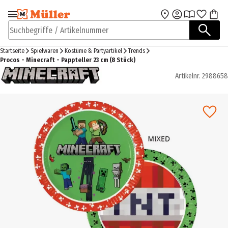
Zur Navigation
Zum Hauptinhalt
springen
springen
Suchbegriffe / Artikelnummer
Startseite
Spielwaren
Kostüme & Partyartikel
Trends
Procos - Minecraft - Pappteller 23 cm (8 Stück)
Artikelnr.
2988658