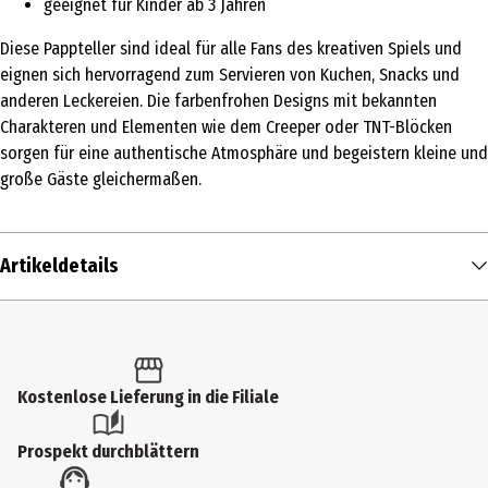
geeignet für Kinder ab 3 Jahren
Diese Pappteller sind ideal für alle Fans des kreativen Spiels und
eignen sich hervorragend zum Servieren von Kuchen, Snacks und
anderen Leckereien. Die farbenfrohen Designs mit bekannten
Charakteren und Elementen wie dem Creeper oder TNT-Blöcken
sorgen für eine authentische Atmosphäre und begeistern kleine und
große Gäste gleichermaßen.
Artikeldetails
Inhalt
1 Stk.
Produkttyp
Kostenlose Lieferung in die Filiale
Kleinspielzeug
Prospekt durchblättern
Altersempfehlung ab