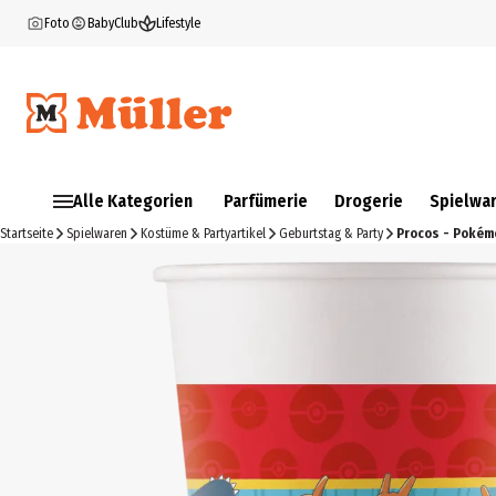
Foto
BabyClub
Lifestyle
Alle Kategorien
Parfümerie
Drogerie
Spielwa
Startseite
Spielwaren
Kostüme & Partyartikel
Geburtstag & Party
Procos - Pokém