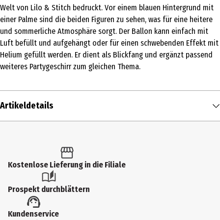
Welt von Lilo & Stitch bedruckt. Vor einem blauen Hintergrund mit
einer Palme sind die beiden Figuren zu sehen, was für eine heitere
und sommerliche Atmosphäre sorgt. Der Ballon kann einfach mit
Luft befüllt und aufgehängt oder für einen schwebenden Effekt mit
Helium gefüllt werden. Er dient als Blickfang und ergänzt passend
weiteres Partygeschirr zum gleichen Thema.
Artikeldetails
Inhalt
1 Stk.
Produkttyp
Kostenlose Lieferung in die Filiale
Sonstige Party und Dekoartikel
Prospekt durchblättern
Altersempfehlung ab
Kundenservice
3 Jahre