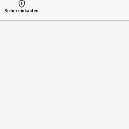
Zielgruppe
Sicher einkaufen
Kindergartenkinder|Grundschüler|Jugendliche
Hersteller
Procos S.A.
Herstelleradresse
56TH KLM. Paleas Ethnikis Odou A 32011 Inofita-Viotia
Kontaktmöglichkeit
https://www.procosparty.com/