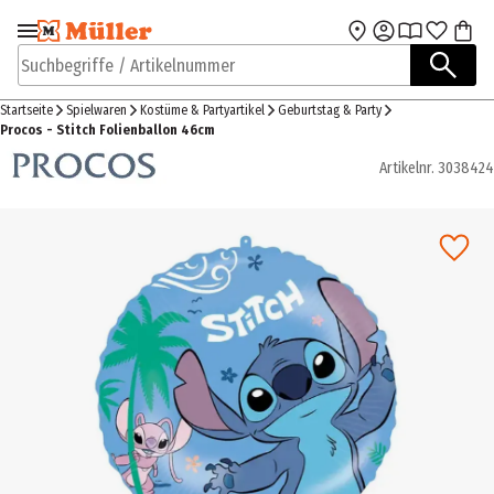
Zur Navigation
Zum Hauptinhalt
springen
springen
Suchbegriffe / Artikelnummer
Startseite
Spielwaren
Kostüme & Partyartikel
Geburtstag & Party
Procos - Stitch Folienballon 46cm
Artikelnr.
3038424