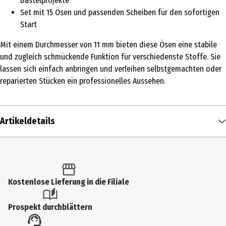
Bastelprojekte
Set mit 15 Ösen und passenden Scheiben für den sofortigen
Start
Mit einem Durchmesser von 11 mm bieten diese Ösen eine stabile
und zugleich schmückende Funktion für verschiedenste Stoffe. Sie
lassen sich einfach anbringen und verleihen selbstgemachten oder
reparierten Stücken ein professionelles Aussehen.
Artikeldetails
Inhalt
15 Stk.
Produkttyp
Kostenlose Lieferung in die Filiale
Sonstiges
Prospekt durchblättern
Lieferumfang