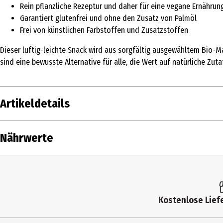
Rein pflanzliche Rezeptur und daher für eine vegane Ernährun
Garantiert glutenfrei und ohne den Zusatz von Palmöl
Frei von künstlichen Farbstoffen und Zusatzstoffen
Dieser luftig-leichte Snack wird aus sorgfältig ausgewähltem Bio-M
sind eine bewusste Alternative für alle, die Wert auf natürliche Z
Artikeldetails
Inhalt
Nährwerte
Produkttyp
Nährwerte je
Zutaten
Brennwert
Allergenhinweis
Kostenlose Liefe
Fett in g
Eigenschaften