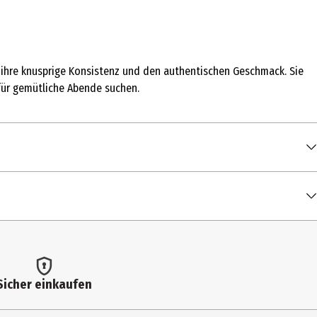
h ihre knusprige Konsistenz und den authentischen Geschmack. Sie
 für gemütliche Abende suchen.
0 g
5 kcal / 1.712 kJ
Sicher einkaufen
8 g