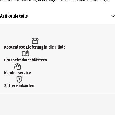
Artikeldetails
Inhalt
1 Stk.
Altersfreigabe
Kostenlose Lieferung in die Filiale
16
Prospekt durchblättern
Produkttyp
Kundenservice
Multimedia
Bildformat
Sicher einkaufen
1781|169|1080p|HD
Anzahl Bonusdiscs
0