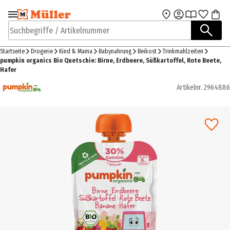
Zur Navigation
Zum Hauptinhalt
springen
springen
Suchbegriffe / Artikelnummer
Startseite
Drogerie
Kind & Mama
Babynahrung
Beikost
Trinkmahlzeiten
pumpkin organics Bio Quetschie: Birne, Erdbeere, Süßkartoffel, Rote Beete,
Hafer
Artikelnr.
2964886