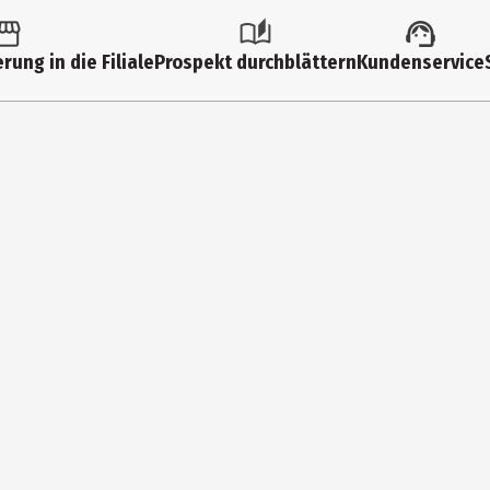
ufformen
rung in die Filiale
Prospekt durchblättern
Kundenservice
bständig|kühlschrankfest|gefrierschrankfest
ofen|Spuelmaschinen
ilikatglas
national Cookware
 des Maisons Rouges 85, FR-36005 Chateauroux