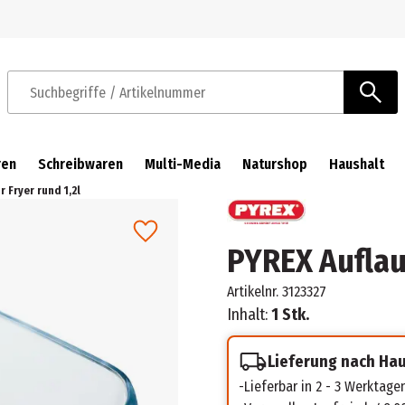
Zur Navigation springen
Zum Hauptinhalt springen
Suchbegriffe / Artikelnummer
ren
Schreibwaren
Multi-Media
Naturshop
Haushalt
r Fryer rund 1,2l
PYREX Auflauf
Artikelnr.
3123327
Inhalt:
1 Stk.
Lieferung nach Ha
Lieferbar in 2 - 3 Werktage