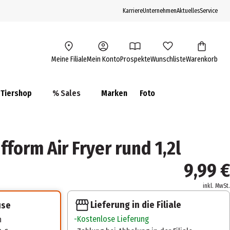
Karriere
Unternehmen
Aktuelles
Service
Meine Filiale
Mein Konto
Prospekte
Wunschliste
Warenkorb
Tiershop
% Sales
Marken
Foto
form Air Fryer rund 1,2l
9,99 €
inkl. MwSt.
Lieferung in die Filiale
use
Kostenlose Lieferung
n