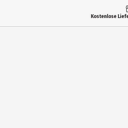
Produkttyp
Aufla
Kostenlose Liefe
Produkteigenschaft
hitze
Breite
23 cm
Fassungsvermögen
1.2 l
Geeignet für
Back
Gewicht
717 g
Höhe
7 cm
Materialdetails
Boros
Tiefe
15 cm
Hersteller
Inter
Herstelleradresse
Allee