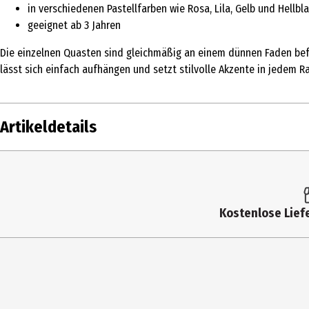
in verschiedenen Pastellfarben wie Rosa, Lila, Gelb und Hellbl
geeignet ab 3 Jahren
Die einzelnen Quasten sind gleichmäßig an einem dünnen Faden befes
lässt sich einfach aufhängen und setzt stilvolle Akzente in jedem R
Artikeldetails
Inhalt
Produkttyp
Kostenlose Liefe
Altersempfehlung ab
Artikelnummer des Herstellers
Zielgruppe
Hersteller