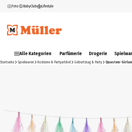
Foto
BabyClub
Lifestyle
Alle Kategorien
Parfümerie
Drogerie
Spielwa
Startseite
Spielwaren
Kostüme & Partyartikel
Geburtstag & Party
Quasten-Girland