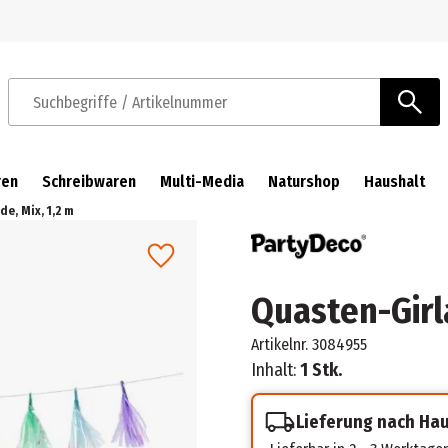
Zur Navigation springen
Zum Hauptinhalt springen
Suchbegriffe / Artikelnummer
ren
Schreibwaren
Multi-Media
Naturshop
Haushalt
e, Mix, 1,2 m
Quasten-Girla
Artikelnr.
3084955
Inhalt:
1 Stk.
Lieferung nach Ha