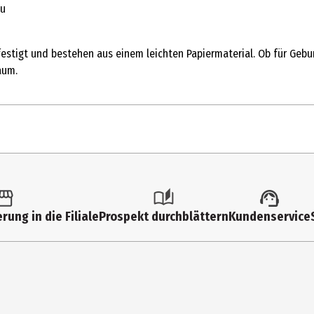
au
tigt und bestehen aus einem leichten Papiermaterial. Ob für Geburt
aum.
1 Stk.
Sonstige Party und Dekoartikel
rung in die Filiale
Prospekt durchblättern
Kundenservice
3 Jahre
TGA1-000
Kindergartenkinder|Grundschüler|Jugendliche|Erwachsene
PartyDeco sp. z o.o.