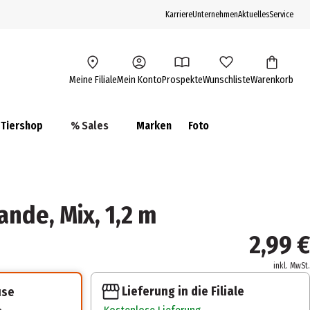
Karriere
Unternehmen
Aktuelles
Service
Meine Filiale
Mein Konto
Prospekte
Wunschliste
Warenkorb
Tiershop
% Sales
Marken
Foto
nde, Mix, 1,2 m
2,99 €
inkl. MwSt.
Lieferung in die Filiale
use