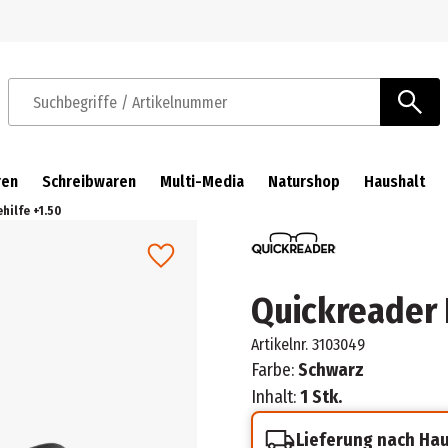
Zur Navigation springen
Zum Hauptinhalt springen
Suchbegriffe / Artikelnummer
ren
Schreibwaren
Multi-Media
Naturshop
Haushalt
hilfe +1.50
Quickreader 
Artikelnr.
3103049
Farbe:
Schwarz
Inhalt:
1 Stk.
Lieferung nach Ha