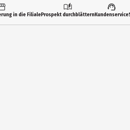
rung in die Filiale
Prospekt durchblättern
Kundenservice
ine vom Augenoptiker angefertigte Brille. Bei Augenleiden oder Aug