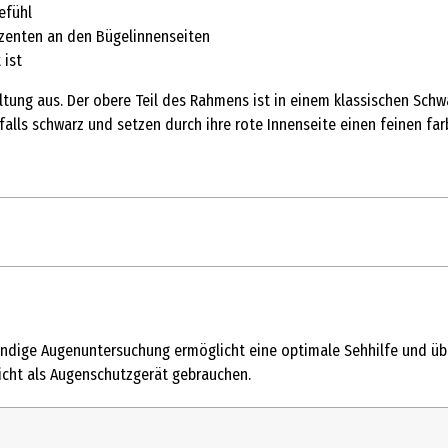
efühl
zenten an den Bügelinnenseiten
 ist
altung aus. Der obere Teil des Rahmens ist in einem klassischen Sch
nfalls schwarz und setzen durch ihre rote Innenseite einen feinen fa
dige Augenuntersuchung ermöglicht eine optimale Sehhilfe und über
nicht als Augenschutzgerät gebrauchen.
kühlen Ort aufbewahren.