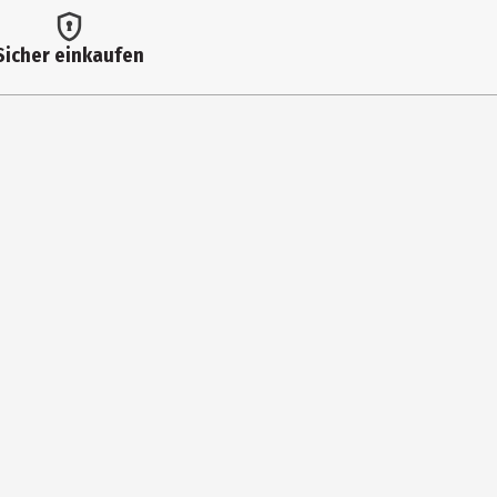
Sicher einkaufen
enkrankheiten empfehlen wir Ihnen die Konsultation eines