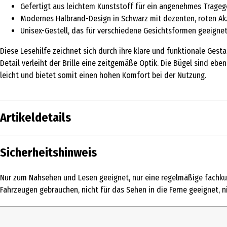
Gefertigt aus leichtem Kunststoff für ein angenehmes Trageg
Modernes Halbrand-Design in Schwarz mit dezenten, roten Ak
Unisex-Gestell, das für verschiedene Gesichtsformen geeignet
Diese Lesehilfe zeichnet sich durch ihre klare und funktionale Gest
Detail verleiht der Brille eine zeitgemäße Optik. Die Bügel sind ebe
leicht und bietet somit einen hohen Komfort bei der Nutzung.
Artikeldetails
Inhalt
1 Stk.
Sicherheitshinweis
Produkttyp
Lesebrille
Nur zum Nahsehen und Lesen geeignet, nur eine regelmäßige fachkun
form
Rechteckig
Fahrzeugen gebrauchen, nicht für das Sehen in die Ferne geeignet, 
Lagerhinweis
Bei Nichtgebrauch in einem Etui an einem 