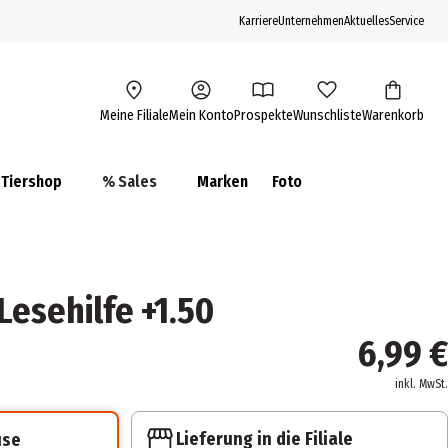
Karriere
Unternehmen
Aktuelles
Service
Meine Filiale
Mein Konto
Prospekte
Wunschliste
Warenkorb
Tiershop
% Sales
Marken
Foto
Lesehilfe +1.50
6,99 €
inkl. MwSt.
Lieferung in die Filiale
use