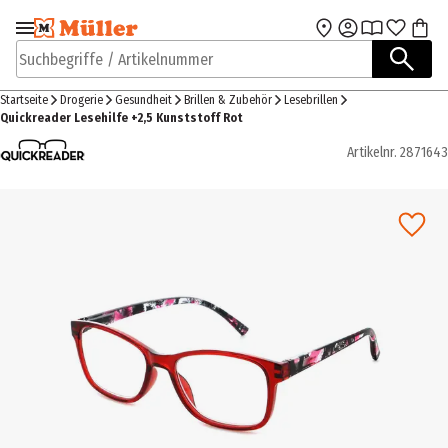
Zur Navigation
Zum Hauptinhalt
springen
springen
Suchbegriffe / Artikelnummer
Startseite
Drogerie
Gesundheit
Brillen & Zubehör
Lesebrillen
Quickreader Lesehilfe +2,5 Kunststoff Rot
Artikelnr.
2871643