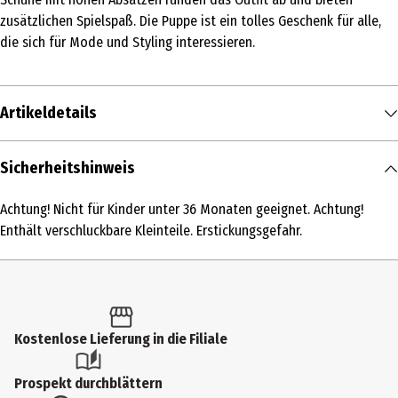
zusätzlichen Spielspaß. Die Puppe ist ein tolles Geschenk für alle,
die sich für Mode und Styling interessieren.
Artikeldetails
Inhalt
Sicherheitshinweis
1 Stk.
Achtung! Nicht für Kinder unter 36 Monaten geeignet. Achtung!
Produkttyp
Enthält verschluckbare Kleinteile. Erstickungsgefahr.
Ankleidepuppen
Altersempfehlung ab
4 Jahre
Kostenlose Lieferung in die Filiale
Artikelnummer des Herstellers
547549-EUC
Prospekt durchblättern