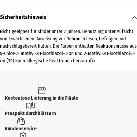
Inhalt
Sicherheitshinweis
1 Stk.
Nicht geeignet für Kinder unter 7 Jahren. Benutzung unter Aufsicht
Produkttyp
von Erwachsenen. Anweisung vor Gebrauch lesen, befolgen und
Malen & Malen nach Zahlen
nachschlagebereit halten. Die Farben enthalten Reaktionsmasse aus
5-Chlor-2- methyl-2H-isothiazol-3-on und 2-Methyl-2H-isothiazol-3-
Altersempfehlung ab
on (3:1) Kann allergische Reaktionen hervorrufen.
12 Jahre
Artikelnummer des Herstellers
289998
Zielgruppe
Kostenlose Lieferung in die Filiale
Jugendliche|Erwachsene
Prospekt durchblättern
Hersteller
Ravensburger Verlag GmbH
Kundenservice