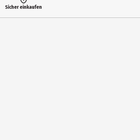
Herstelleradresse
Sicher einkaufen
Robert-Bosch-Str. 1, 88214 Ravensburg
Kontaktmöglichkeit
www.ravensburger.de