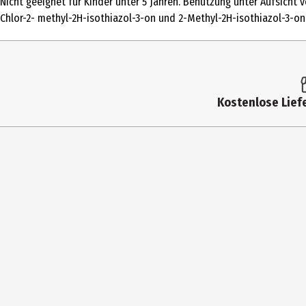
Nicht geeignet für Kinder unter 5 Jahren. Benutzung unter Aufsicht
Altersempfehlung ab
Chlor-2- methyl-2H-isothiazol-3-on und 2-Methyl-2H-isothiazol-3-on 
Altersempfehlung bis
Artikelnummer des Herstellers
Hersteller
Kostenlose Liefe
Herstelleradresse
Kontaktmöglichkeit