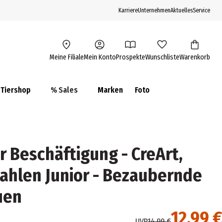
Karriere
Unternehmen
Aktuelles
Service
Meine Filiale
Mein Konto
Prospekte
Wunschliste
Warenkorb
Tiershop
% Sales
Marken
Foto
 Beschäftigung - CreArt,
ahlen Junior - Bezaubernde
uen
12,99 €
UVP
14,99 €