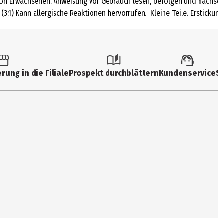
 von Erwachsenen. Anweisung vor Gebrauch lesen, befolgen und nachs
5 Jahre
(3:1) Kann allergische Reaktionen hervorrufen. Kleine Teile. Erstick
7 Jahre
237531
Ravensburger Verlag GmbH
rung in die Filiale
Prospekt durchblättern
Kundenservice
Robert - Bosch - Str. 1 88214 Ravensburg
https://www.ravensburger.de/