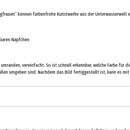
frauen“ können farbenfrohe Kunstwerke aus der Unterwasserwelt ers
ßbaren Näpfchen
umranden, vereinfacht. So ist schnell erkennbar, welche Farbe für die
llen umgeben sind. Nachdem das Bild fertiggestellt ist, kann es m
1 Stk.
Malen & Malen nach Zahlen