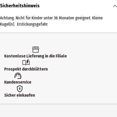
Inhalt
Sicherheitshinweis
1 Stk.
Achtung. Nicht für Kinder unter 36 Monaten geeignet. Kleine
Produkttyp
Kugel(n). Erstickungsgefahr.
Sonstige Kästen
Altersempfehlung ab
8 Jahre
Kostenlose Lieferung in die Filiale
Artikelnummer des Herstellers
259601
Prospekt durchblättern
Hersteller
Kundenservice
Ravensburger Verlag GmbH
Herstelleradresse
Sicher einkaufen
Robert - Bosch - Str. 1 88214 Ravensburg
Kontaktmöglichkeit