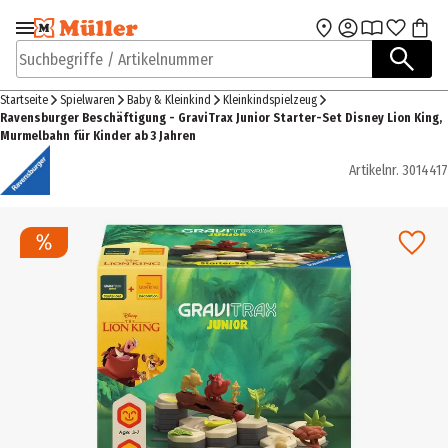
Zur Navigation
Zum Hauptinhalt
springen
springen
Suchbegriffe / Artikelnummer
Startseite
Spielwaren
Baby & Kleinkind
Kleinkindspielzeug
Ravensburger Beschäftigung - GraviTrax Junior Starter-Set Disney Lion King,
Murmelbahn für Kinder ab 3 Jahren
Artikelnr.
3014417