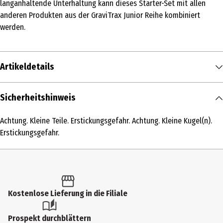
langanhaltende Unterhaltung kann dieses Starter-Set mit allen
anderen Produkten aus der GraviTrax Junior Reihe kombiniert
werden.
Artikeldetails
Inhalt
Sicherheitshinweis
1 Stk.
Achtung. Kleine Teile. Erstickungsgefahr. Achtung. Kleine Kugel(n).
Produkttyp
Erstickungsgefahr.
Kindergarten
Altersempfehlung ab
3 Jahre
Kostenlose Lieferung in die Filiale
Altersempfehlung bis
7 Jahre
Prospekt durchblättern