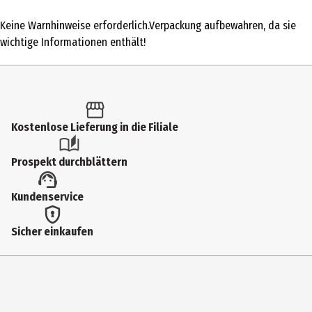
1 Stk.
Keine Warnhinweise erforderlich.Verpackung aufbewahren, da sie
Produkttyp
wichtige Informationen enthält!
Sonstiges Spielzeug
Altersempfehlung ab
2 Jahre
Kostenlose Lieferung in die Filiale
Artikelnummer des Herstellers
120340669
Prospekt durchblättern
Hersteller
Kundenservice
Ravensburger Verlag GmbH
Herstelleradresse
Sicher einkaufen
Robert - Bosch - Str. 1 88214 Ravensburg
Kontaktmöglichkeit
https://www.ravensburger.de/