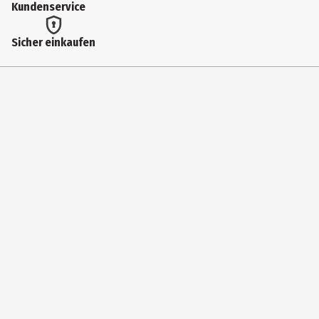
Kundenservice
500
Altersempfehlung ab
Sicher einkaufen
12 Jahre
Artikelnummer des Herstellers
120002000
Zielgruppe
Jugendliche|Erwachsene
Hersteller
Ravensburger Verlag GmbH
Herstelleradresse
Robert-Bosch-Str. 1, 88214 Ravensburg
Kontaktmöglichkeit
www.ravensburger.de