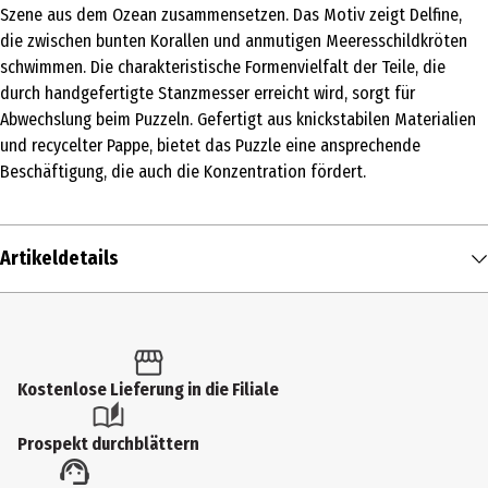
Szene aus dem Ozean zusammensetzen. Das Motiv zeigt Delfine,
die zwischen bunten Korallen und anmutigen Meeresschildkröten
schwimmen. Die charakteristische Formenvielfalt der Teile, die
durch handgefertigte Stanzmesser erreicht wird, sorgt für
Abwechslung beim Puzzeln. Gefertigt aus knickstabilen Materialien
und recycelter Pappe, bietet das Puzzle eine ansprechende
Beschäftigung, die auch die Konzentration fördert.
Artikeldetails
Inhalt
1 Stk.
Produkttyp
Kostenlose Lieferung in die Filiale
Klassische Puzzles
Prospekt durchblättern
Anzahl Teile