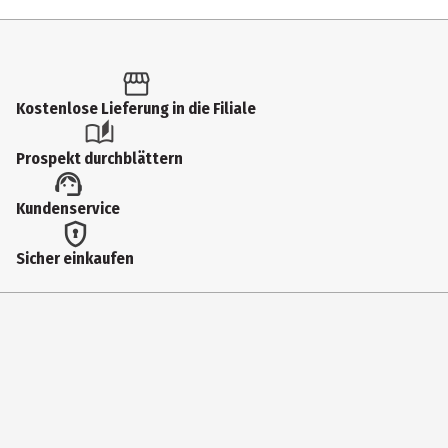
Inhalt
1 Stk.
Produkttyp
Kostenlose Lieferung in die Filiale
Klassische Puzzles
Prospekt durchblättern
Anzahl Teile
Kundenservice
1000
Altersempfehlung ab
Sicher einkaufen
14 Jahre
Zielgruppe
Jugendliche|Erwachsene
Hersteller
Ravensburger Verlag GmbH
Herstelleradresse