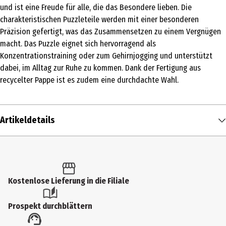
und ist eine Freude für alle, die das Besondere lieben. Die
charakteristischen Puzzleteile werden mit einer besonderen
Präzision gefertigt, was das Zusammensetzen zu einem Vergnügen
macht. Das Puzzle eignet sich hervorragend als
Konzentrationstraining oder zum Gehirnjogging und unterstützt
dabei, im Alltag zur Ruhe zu kommen. Dank der Fertigung aus
recycelter Pappe ist es zudem eine durchdachte Wahl.
Artikeldetails
Inhalt
1 Stk.
Produkttyp
Kostenlose Lieferung in die Filiale
Klassische Puzzles
Prospekt durchblättern
Anzahl Teile