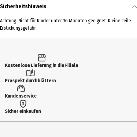
Inhalt
Sicherheitshinweis
1 Stk.
Achtung. Nicht für Kinder unter 36 Monaten geeignet. Kleine Teile.
Produkttyp
Erstickungsgefahr.
Rahmenpuzzles
Anzahl Teile
41
Kostenlose Lieferung in die Filiale
Altersempfehlung ab
4 Jahre
Prospekt durchblättern
Artikelnummer des Herstellers
Kundenservice
052349
Zielgruppe
Sicher einkaufen
Kindergartenkinder
Hersteller