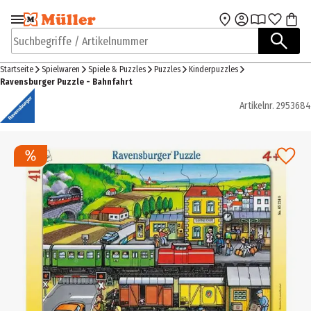
Zur Navigation
Zum Hauptinhalt
springen
springen
Suchbegriffe / Artikelnummer
Startseite
Spielwaren
Spiele & Puzzles
Puzzles
Kinderpuzzles
Ravensburger Puzzle - Bahnfahrt
Artikelnr.
2953684