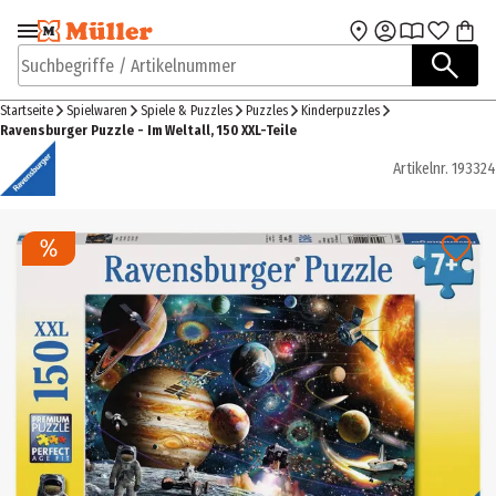
Zur Navigation
Zum Hauptinhalt
springen
springen
Suchbegriffe / Artikelnummer
Startseite
Spielwaren
Spiele & Puzzles
Puzzles
Kinderpuzzles
Ravensburger Puzzle - Im Weltall, 150 XXL-Teile
Artikelnr.
193324