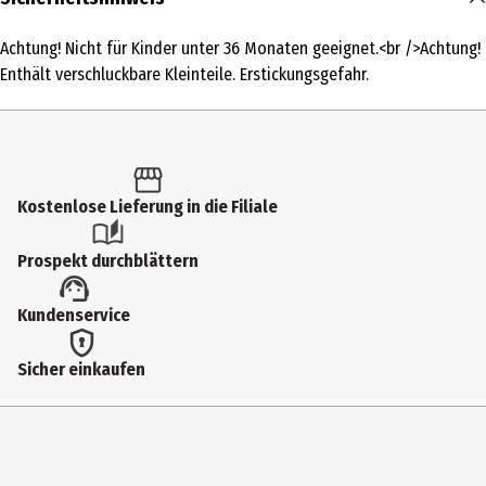
1 Stk.
Achtung! Nicht für Kinder unter 36 Monaten geeignet.<br />Achtung!
Produkttyp
Enthält verschluckbare Kleinteile. Erstickungsgefahr.
Sonderpuzzles
Anzahl Teile
150
Kostenlose Lieferung in die Filiale
Motivgruppe Puzzles
Lizenzthemen
Prospekt durchblättern
Schwierigkeitsgrad
Kundenservice
Kinder - Geübte
Altersempfehlung ab
Sicher einkaufen
7 Jahre
Altersempfehlung bis
12 Jahre