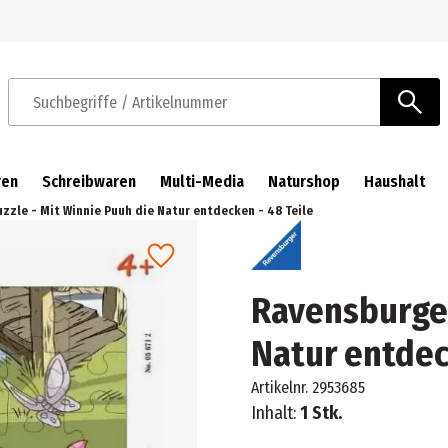
Zur Navigation springen
Zum Hauptinhalt springen
Suchbegriffe / Artikelnummer
ren
Schreibwaren
Multi-Media
Naturshop
Haushalt
zzle - Mit Winnie Puuh die Natur entdecken - 48 Teile
Ravensburger
Natur entdec
Artikelnr.
2953685
Inhalt:
1 Stk.