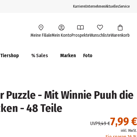
Karriere
Unternehmen
Aktuelles
Service
Meine Filiale
Mein Konto
Prospekte
Wunschliste
Warenkorb
Tiershop
% Sales
Marken
Foto
 Puzzle - Mit Winnie Puuh die
ken - 48 Teile
7,99 €
UVP
9,49 €
inkl. MwSt.
Sie sparen 16 %