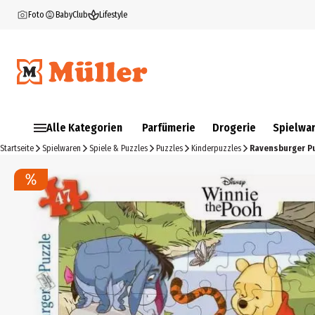
Foto
BabyClub
Lifestyle
Alle Kategorien
Parfümerie
Drogerie
Spielwa
Startseite
Spielwaren
Spiele & Puzzles
Puzzles
Kinderpuzzles
Ravensburger Pu