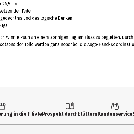
x 24,5 cm
setzen der Teile
tgedächtnis und das logische Denken
eugs
lich Winnie Puuh an einem sonnigen Tag am Fluss zu begleiten. Durch 
etzens der Teile werden ganz nebenbei die Auge-Hand-Koordination
1 Stk.
Rahmenpuzzles
rung in die Filiale
Prospekt durchblättern
Kundenservice
48
4 Jahre