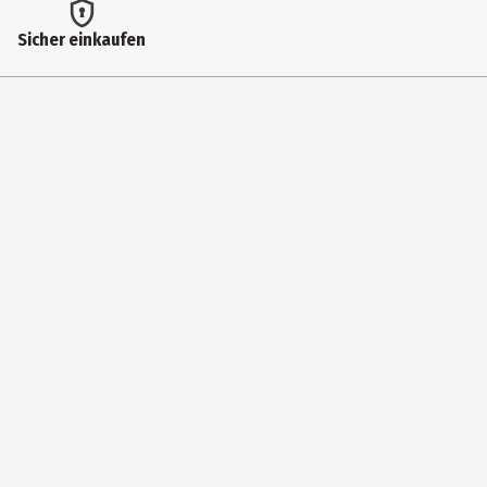
Hersteller
Sicher einkaufen
Ravensburger Verlag GmbH
Herstelleradresse
Robert - Bosch - Str. 1 88214 Ravensburg
Kontaktmöglichkeit
https://www.ravensburger.de/