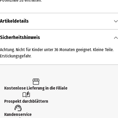
Potenziale zu entfalten.
Artikeldetails
Inhalt
Sicherheitshinweis
1 Stk.
Achtung. Nicht für Kinder unter 36 Monaten geeignet. Kleine Teile.
Produkttyp
Erstickungsgefahr.
Klassische Kinder-Gesellschaftsspiele
Altersempfehlung ab
6 Jahre
Kostenlose Lieferung in die Filiale
Altersempfehlung bis
9 Jahre
Prospekt durchblättern
Artikelnummer des Herstellers
Kundenservice
246830