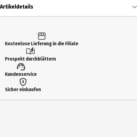
Artikeldetails
Inhalt
1 Stk.
Produkttyp
Kostenlose Lieferung in die Filiale
Denkspiele
Prospekt durchblättern
Spieldauer in Min.
Kundenservice
40 - 60 Minuten
Spieleranzahl
Sicher einkaufen
1 bis 4
Altersempfehlung ab
14 Jahre
Altersempfehlung bis
99 Jahre