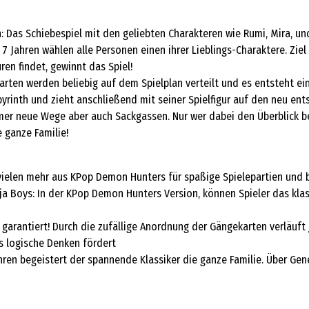
nth: Das Schiebespiel mit den geliebten Charakteren wie Rumi, Mira,
7 Jahren wählen alle Personen einen ihrer Lieblings-Charaktere. Ziel
ren findet, gewinnt das Spiel!
arten werden beliebig auf dem Spielplan verteilt und es entsteht ein 
byrinth und zieht anschließend mit seiner Spielfigur auf den neu en
mmer neue Wege aber auch Sackgassen. Nur wer dabei den Überblick 
e ganze Familie!
d vielen mehr aus KPop Demon Hunters für spaßige Spielepartien und
ja Boys: In der KPop Demon Hunters Version, können Spieler das kla
d garantiert! Durch die zufällige Anordnung der Gängekarten verläuft
as logische Denken fördert
 Jahren begeistert der spannende Klassiker die ganze Familie. Über 