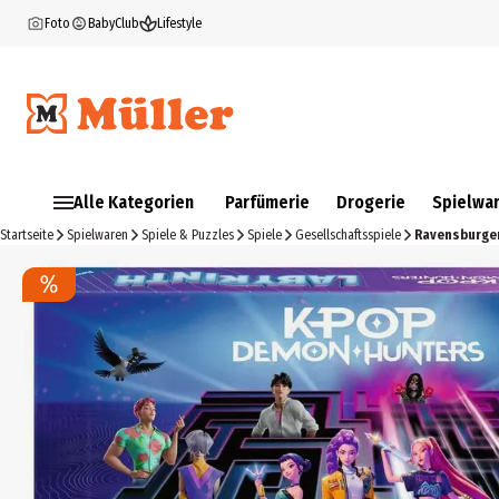
Foto
BabyClub
Lifestyle
Alle Kategorien
Parfümerie
Drogerie
Spielwa
Startseite
Spielwaren
Spiele & Puzzles
Spiele
Gesellschaftsspiele
Ravensburger