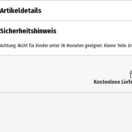
Artikeldetails
Inhalt
Sicherheitshinweis
Produkttyp
Achtung. Nicht für Kinder unter 36 Monaten geeignet. Kleine Teile. E
Altersempfehlung ab
Artikelnummer des Herstellers
Hersteller
Kostenlose Liefe
Herstelleradresse
Kontaktmöglichkeit