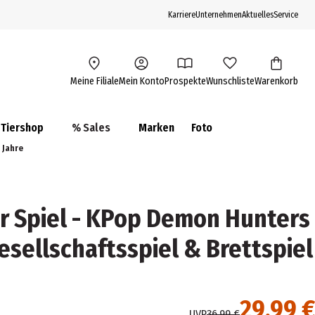
Karriere
Unternehmen
Aktuelles
Service
Meine Filiale
Mein Konto
Prospekte
Wunschliste
Warenkorb
Tiershop
% Sales
Marken
Foto
 Jahre
 Spiel - KPop Demon Hunters
esellschaftsspiel & Brettspiel
29,99 €
UVP
36,99 €