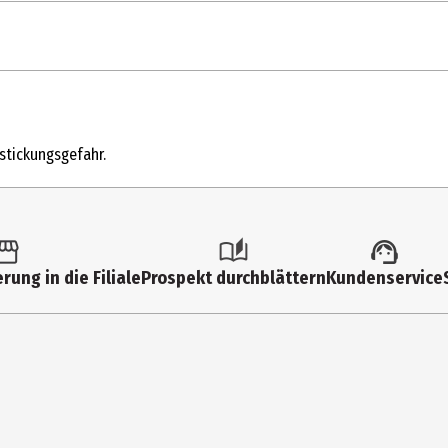
1 Stk.
Familienspiele
rstickungsgefahr.
7 Jahre
120024224
Ravensburger Verlag GmbH
rung in die Filiale
Prospekt durchblättern
Kundenservice
Robert - Bosch - Str. 1 88214 Ravensburg
https://www.ravensburger.de/