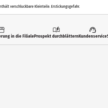
Sonstige Kinder Beschäftigungsspiele
thält verschluckbare Kleinteile. Erstickungsgefahr.
kurz bis 15 Min
2 bis 4
4 Jahre
rung in die Filiale
Prospekt durchblättern
Kundenservice
99 Jahre
de|fr|it
23063
Gedächtnis|Konzentration
Ravensburger Mitbringspiele
Kunststoff
Kindergartenkinder|Grundschüler