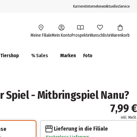
Karriere
Unternehmen
Aktuelles
Service
Meine Filiale
Mein Konto
Prospekte
Wunschliste
Warenkorb
Tiershop
% Sales
Marken
Foto
 Spiel - Mitbringspiel Nanu?
7,99 €
inkl. MwSt.
Lieferung in die Filiale
use