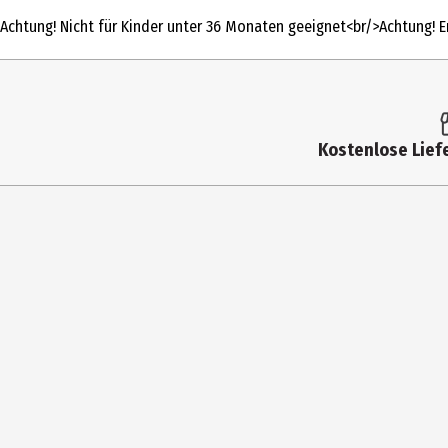
Produkttyp
Achtung! Nicht für Kinder unter 36 Monaten geeignet<br/>Achtung! En
Spieldauer in Min.
Spieleranzahl
Altersempfehlung ab
Kostenlose Liefe
Altersempfehlung bis
Anleitungssprache
Artikelnummer des Herstellers
Genre | Spielmotivation
Lizenz (spw)
Materialdetails
Zielgruppe