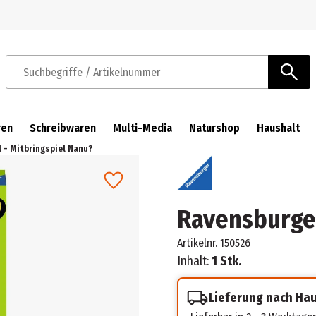
Zur Navigation springen
Zum Hauptinhalt springen
Suchbegriffe / Artikelnummer
ren
Schreibwaren
Multi-Media
Naturshop
Haushalt
 - Mitbringspiel Nanu?
Ravensburger
Artikelnr.
150526
Inhalt:
1 Stk.
Lieferung nach Ha