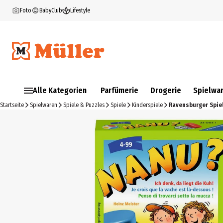
Foto
BabyClub
Lifestyle
Alle Kategorien
Parfümerie
Drogerie
Spielwa
Startseite
Spielwaren
Spiele & Puzzles
Spiele
Kinderspiele
Ravensburger Spiel