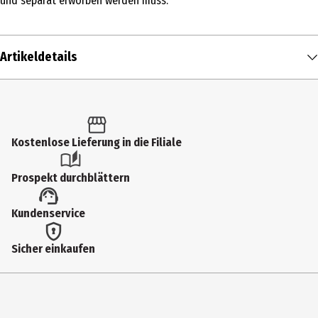
und separat erworben werden muss.
Artikeldetails
Inhalt
1 Stk.
Produkttyp
Kostenlose Lieferung in die Filiale
Aufbausysteme
Prospekt durchblättern
Altersempfehlung ab
Kundenservice
2 Jahre
Altersempfehlung bis
Sicher einkaufen
4 Jahre
Artikelnummer des Herstellers
9783473493012