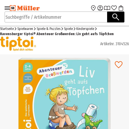
Zur Navigation
Zum Hauptinhalt
springen
springen
Suchbegriffe / Artikelnummer
Startseite
Spielwaren
Spiele & Puzzles
Spiele
Kinderspiele
Ravensburger tiptoi® Abenteuer Großwerden: Liv geht aufs Töpfchen
Artikelnr.
3104526