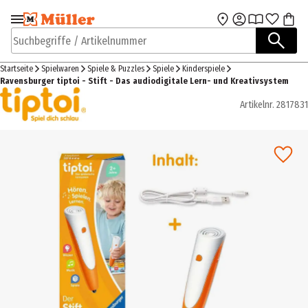
Zur Navigation
Zum Hauptinhalt
springen
springen
Suchbegriffe / Artikelnummer
Startseite
Spielwaren
Spiele & Puzzles
Spiele
Kinderspiele
Ravensburger tiptoi - Stift - Das audiodigitale Lern- und Kreativsystem
Artikelnr.
2817831