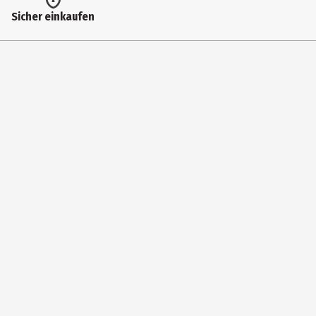
Artikelnummer des Herstellers
Sicher einkaufen
1101
Zielgruppe
Kindergartenkinder|Kleinkinder
Hersteller
Ravensburger Verlag GmbH
Herstelleradresse
Robert-Bosch-Str. 1, 88214 Ravensburg
Kontaktmöglichkeit
www.ravensburger.de