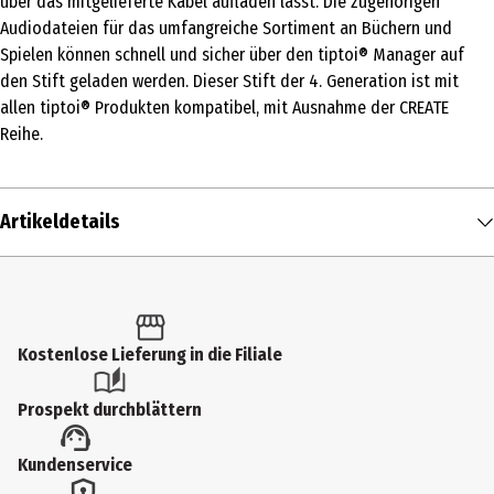
über das mitgelieferte Kabel aufladen lässt. Die zugehörigen
Audiodateien für das umfangreiche Sortiment an Büchern und
Spielen können schnell und sicher über den tiptoi® Manager auf
den Stift geladen werden. Dieser Stift der 4. Generation ist mit
allen tiptoi® Produkten kompatibel, mit Ausnahme der CREATE
Reihe.
Artikeldetails
Inhalt
1 Stk.
Produkttyp
Kostenlose Lieferung in die Filiale
Aufbausysteme
Prospekt durchblättern
Altersempfehlung ab
Kundenservice
2 Jahre