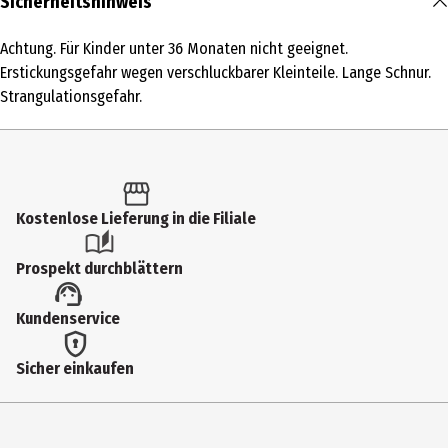
Sicherheitshinweis
1 Stk.
Achtung. Für Kinder unter 36 Monaten nicht geeignet.
Produkttyp
Erstickungsgefahr wegen verschluckbarer Kleinteile. Lange Schnur.
Aufbausysteme
Strangulationsgefahr.
Altersempfehlung ab
3 Jahre
Artikelnummer des Herstellers
Kostenlose Lieferung in die Filiale
1514
Zielgruppe
Prospekt durchblättern
Kindergartenkinder|Grundschüler
Kundenservice
Hersteller
Ravensburger Verlag GmbH
Sicher einkaufen
Herstelleradresse
Robert-Bosch-Str. 1, 88214 Ravensburg