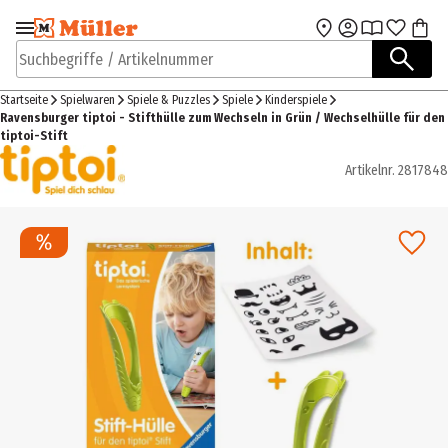
Zur Navigation
Zum Hauptinhalt
springen
springen
Suchbegriffe / Artikelnummer
Startseite
Spielwaren
Spiele & Puzzles
Spiele
Kinderspiele
Ravensburger tiptoi - Stifthülle zum Wechseln in Grün / Wechselhülle für den
tiptoi-Stift
Artikelnr.
2817848