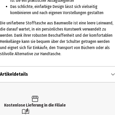
ist sie ein praktischer Alltagsbegleiter
Das schlichte, einfarbige Design lässt sich vielseitig
kombinieren und nach eigenen Vorstellungen gestalten
Die unifarbene Stofftasche aus Baumwolle ist eine leere Leinwand,
die darauf wartet, in ein persönliches Kunstwerk verwandelt zu
werden. Dank ihrer robusten Beschaffenheit und der komfortablen
Henkellänge kann sie bequem über der Schulter getragen werden
und eignet sich für Einkäufe, den Transport von Büchern oder als
stilvolle Alternative zur Handtasche.
Artikeldetails
Inhalt
1 Stk.
Produkttyp
Kostenlose Lieferung in die Filiale
Bastelsets