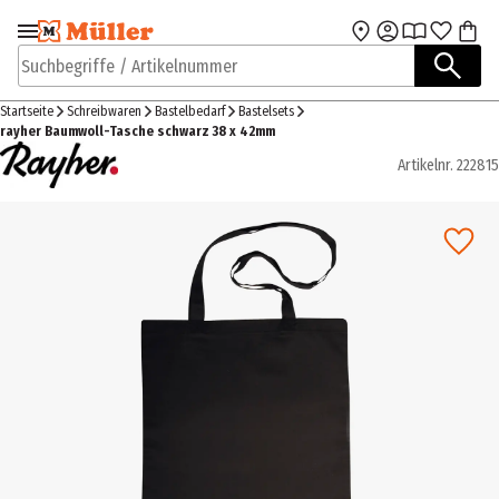
Zur Navigation
Zum Hauptinhalt
springen
springen
Suchbegriffe / Artikelnummer
Startseite
Schreibwaren
Bastelbedarf
Bastelsets
rayher Baumwoll-Tasche schwarz 38 x 42mm
Artikelnr.
222815