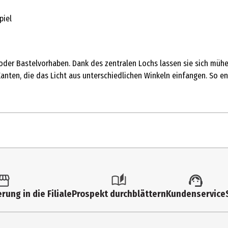
piel
oder Bastelvorhaben. Dank des zentralen Lochs lassen sie sich mühe
 Kanten, die das Licht aus unterschiedlichen Winkeln einfangen. So 
50 Stk.
Sonstiges Bastelzubehör
rung in die Filiale
Prospekt durchblättern
Kundenservice
14 Jahre
Rayher Schmuckzubehör Perlen