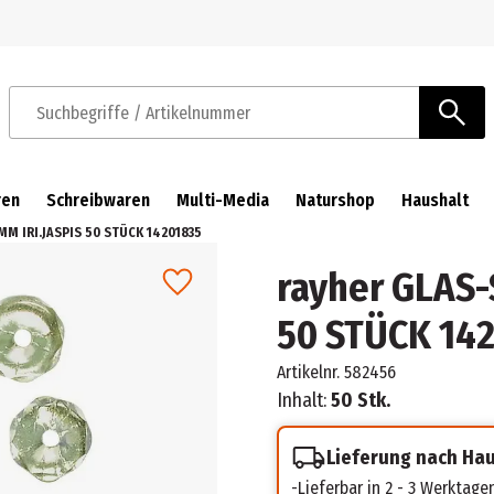
Zur Navigation springen
Zum Hauptinhalt springen
Suchbegriffe / Artikelnummer
ren
Schreibwaren
Multi-Media
Naturshop
Haushalt
MM IRI.JASPIS 50 STÜCK 14201835
rayher GLAS-
50 STÜCK 14
Artikelnr.
582456
Inhalt:
50 Stk.
Lieferung nach Ha
Lieferbar in 2 - 3 Werktage