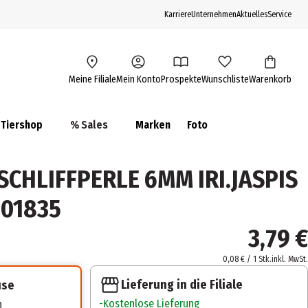
Karriere
Unternehmen
Aktuelles
Service
Meine Filiale
Mein Konto
Prospekte
Wunschliste
Warenkorb
Tiershop
% Sales
Marken
Foto
SCHLIFFPERLE 6MM IRI.JASPIS
201835
3,79 €
0,08 € / 1 Stk.
inkl. MwSt.
Lieferung in die Filiale
use
Kostenlose Lieferung
n