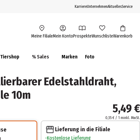
Karriere
Unternehmen
Aktuelles
Service
Meine Filiale
Mein Konto
Prospekte
Wunschliste
Warenkorb
Tiershop
% Sales
Marken
Foto
lierbarer Edelstahldraht,
le 10m
5,49 €
0,55 € / 1 m
inkl. MwSt.
Lieferung in die Filiale
use
Kostenlose Lieferung
n