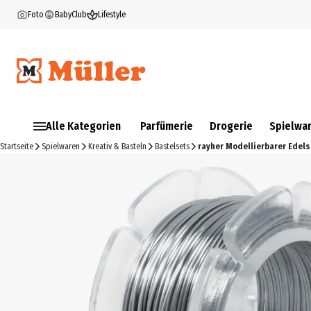
Foto
BabyClub
Lifestyle
Alle Kategorien
Parfümerie
Drogerie
Spielwa
Startseite
Spielwaren
Kreativ & Basteln
Bastelsets
rayher Modellierbarer Edels