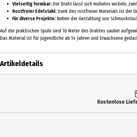
Vielseitig formbar:
Der Draht lässt sich mühelos wickeln, zwir
Rostfreier Edelstahl:
Dank des rostfreien Materials ist der Dr
Für diverse Projekte:
Neben der Gestaltung von Schmuckstücke
Auf der praktischen Spule sind 10 Meter des Drahtes sauber aufgewic
Das Material ist für Jugendliche ab 14 Jahren und Erwachsene gedach
Artikeldetails
Inhalt
Produkttyp
Kostenlose Liefe
Altersempfehlung ab
Artikelnummer des Herstellers
Lizenz (spw)