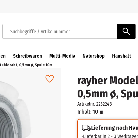
Zur Navigation springen
Zum Hauptinhalt springen
Suchbegriffe / Artikelnummer
ren
Schreibwaren
Multi-Media
Naturshop
Haushalt
tahldraht, 0,5mm ø, Spule 10m
rayher Model
0,5mm ø, Spu
Artikelnr.
2252243
Inhalt:
10 m
Lieferung nach Ha
Lieferbar in 2 - 3 Werktage