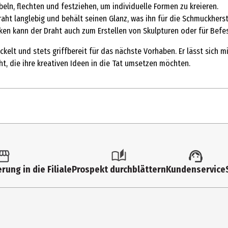
beln, flechten und festziehen, um individuelle Formen zu kreieren.
aht langlebig und behält seinen Glanz, was ihn für die Schmuckherste
n kann der Draht auch zum Erstellen von Skulpturen oder für Befe
kelt und stets griffbereit für das nächste Vorhaben. Er lässt sich 
t, die ihre kreativen Ideen in die Tat umsetzen möchten.
10 m
Sonstiges Bastelzubehör
rung in die Filiale
Prospekt durchblättern
Kundenservice
14 Jahre
24079000
Rayher Schmuckzubehör Zubehör