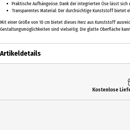
Praktische Aufhängeöse: Dank der integrierten Öse lässt sich
Transparentes Material: Der durchsichtige Kunststoff bietet e
Mit einer Größe von 10 cm bietet dieses Herz aus Kunststoff ausreic
Gestaltungsmöglichkeiten sind vielseitig. Die glatte Oberfläche ka
Artikeldetails
Inhalt
Produkttyp
Kostenlose Liefe
Altersempfehlung ab
Artikelnummer des Herstellers
Lizenz (spw)
Zielgruppe