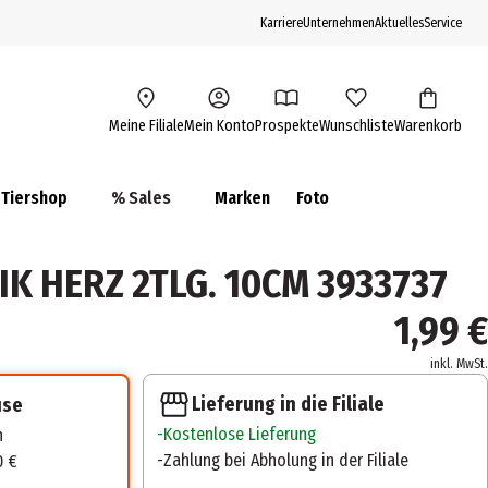
Karriere
Unternehmen
Aktuelles
Service
Meine Filiale
Mein Konto
Prospekte
Wunschliste
Warenkorb
Tiershop
% Sales
Marken
Foto
IK HERZ 2TLG. 10CM 3933737
1,99 €
inkl. MwSt.
Lieferung in die Filiale
use
Kostenlose Lieferung
n
Zahlung bei Abholung in der Filiale
0 €