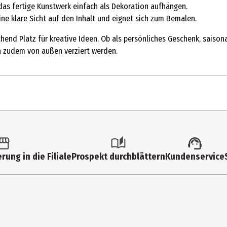
 das fertige Kunstwerk einfach als Dekoration aufhängen.
ine klare Sicht auf den Inhalt und eignet sich zum Bemalen.
hend Platz für kreative Ideen. Ob als persönliches Geschenk, saisona
nn zudem von außen verziert werden.
1 Stk.
Bastelperlen
rung in die Filiale
Prospekt durchblättern
Kundenservice
14 Jahre
3933737
Rayher Basismaterial Kunststoff
Jugendliche|Erwachsene