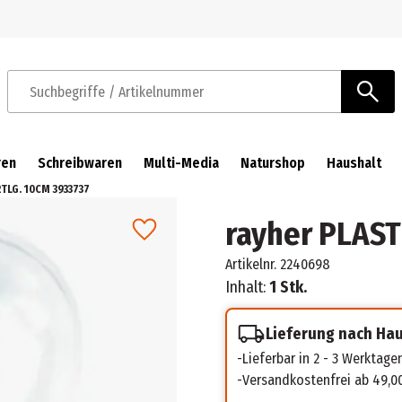
Zur Navigation springen
Zum Hauptinhalt springen
Suchbegriffe / Artikelnummer
ren
Schreibwaren
Multi-Media
Naturshop
Haushalt
TLG. 10CM 3933737
rayher PLAST
Artikelnr.
2240698
Inhalt:
1 Stk.
Lieferung nach Ha
Lieferbar in 2 - 3 Werktage
Versandkostenfrei ab 49,0