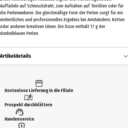
Auffädeln auf Schmuckdraht, zum Aufnähen auf Textilien oder für
die Perlenweberei. Die gleichmäßige Form der Perlen sorgt für ein
einheitliches und professionelles Ergebnis bei Armbändern, Ketten
oder anderen kreativen Ideen. Die Dose enthält 17 g der
dunkelblauen Perlen.
Artikeldetails
Inhalt
17 g
Produkttyp
Kostenlose Lieferung in die Filiale
Sonstiges Bastelzubehör
Prospekt durchblättern
Altersempfehlung ab
Kundenservice
14 Jahre