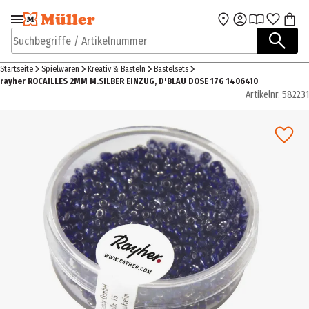
Zur Navigation
Zum Hauptinhalt
springen
springen
Suchbegriffe / Artikelnummer
Startseite
Spielwaren
Kreativ & Basteln
Bastelsets
rayher ROCAILLES 2MM M.SILBER EINZUG, D'BLAU DOSE 17G 1406410
Artikelnr.
582231