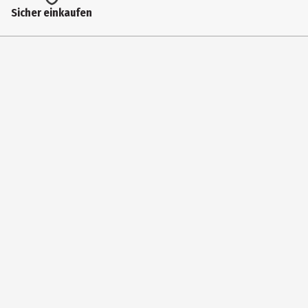
Lizenz (spw)
Sicher einkaufen
Rayher Schmuckzubehör Perlen
Zielgruppe
Jugendliche|Erwachsene
Hersteller
Rayher Hobby GmbH
Herstelleradresse
Fockestr. 15 ,88471 Laupheim