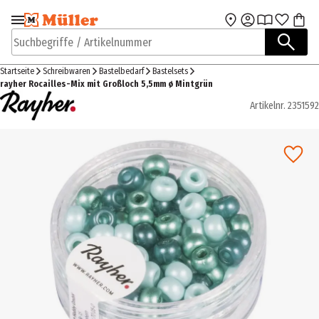
Zur Navigation
Zum Hauptinhalt
springen
springen
Suchbegriffe / Artikelnummer
Startseite
Schreibwaren
Bastelbedarf
Bastelsets
rayher Rocailles-Mix mit Großloch 5,5mm ø Mintgrün
Artikelnr.
2351592