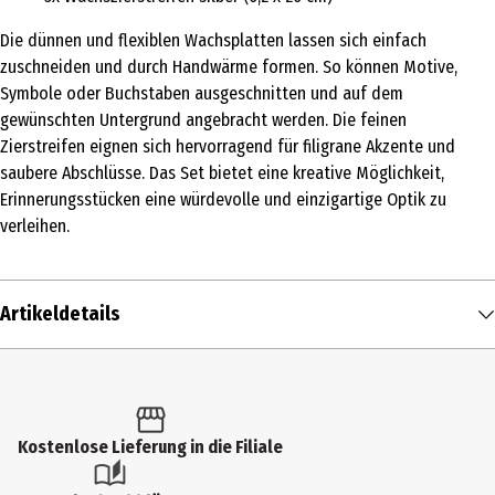
Die dünnen und flexiblen Wachsplatten lassen sich einfach
zuschneiden und durch Handwärme formen. So können Motive,
Symbole oder Buchstaben ausgeschnitten und auf dem
gewünschten Untergrund angebracht werden. Die feinen
Zierstreifen eignen sich hervorragend für filigrane Akzente und
saubere Abschlüsse. Das Set bietet eine kreative Möglichkeit,
Erinnerungsstücken eine würdevolle und einzigartige Optik zu
verleihen.
Artikeldetails
Inhalt
1 Stk.
Produkttyp
Kostenlose Lieferung in die Filiale
Sonstiges Bastelzubehör