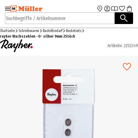
Zur Navigation
Zum Hauptinhalt
springen
springen
Suchbegriffe / Artikelnummer
Startseite
Schreibwaren
Bastelbedarf
Bastelsets
rayher Wachszahlen -0- silber 9mm 2Stück
Artikelnr.
2252249