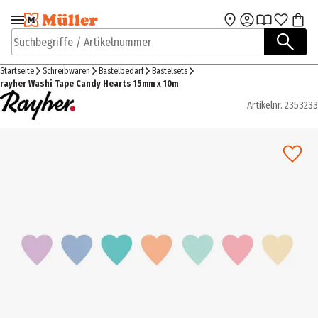
Zur Navigation
Zum Hauptinhalt
springen
springen
Suchbegriffe / Artikelnummer
Startseite
Schreibwaren
Bastelbedarf
Bastelsets
rayher Washi Tape Candy Hearts 15mm x 10m
Artikelnr.
2353233