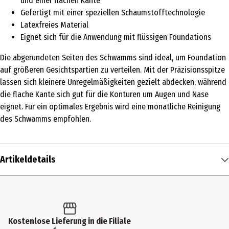
und einer flachen Kante
Gefertigt mit einer speziellen Schaumstofftechnologie
Latexfreies Material
Eignet sich für die Anwendung mit flüssigen Foundations
Die abgerundeten Seiten des Schwamms sind ideal, um Foundation
auf größeren Gesichtspartien zu verteilen. Mit der Präzisionsspitze
lassen sich kleinere Unregelmäßigkeiten gezielt abdecken, während
die flache Kante sich gut für die Konturen um Augen und Nase
eignet. Für ein optimales Ergebnis wird eine monatliche Reinigung
des Schwamms empfohlen.
Artikeldetails
Inhalt
1 Stk.
Produkttyp
Kostenlose Lieferung in die Filiale