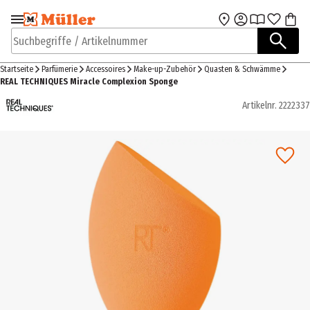
Zur Navigation
Zum Hauptinhalt
springen
springen
Suchbegriffe / Artikelnummer
Startseite
Parfümerie
Accessoires
Make-up-Zubehör
Quasten & Schwämme
REAL TECHNIQUES Miracle Complexion Sponge
Artikelnr.
2222337