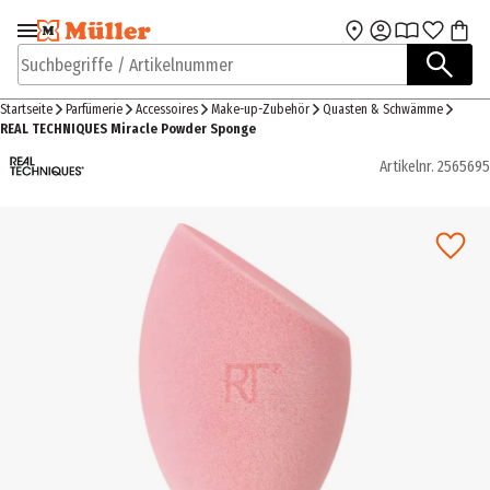
Zur Navigation
Zum Hauptinhalt
springen
springen
Suchbegriffe / Artikelnummer
Startseite
Parfümerie
Accessoires
Make-up-Zubehör
Quasten & Schwämme
REAL TECHNIQUES Miracle Powder Sponge
Artikelnr.
2565695