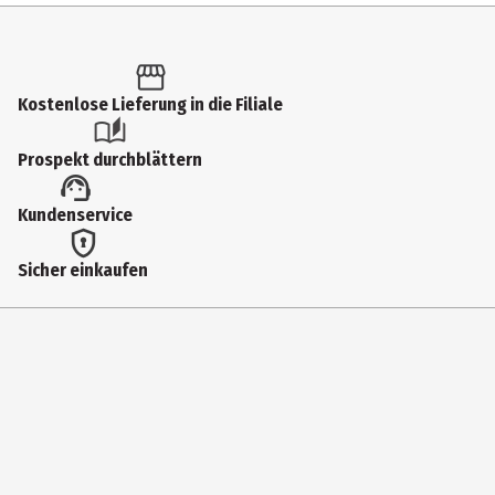
Inhalt
1 Stk.
Produkttyp
Kostenlose Lieferung in die Filiale
Hubschrauber
Prospekt durchblättern
Altersempfehlung ab
Kundenservice
12 Jahre
Artikelnummer des Herstellers
Sicher einkaufen
03804
Zielgruppe
Jugendliche|Erwachsene
Hersteller
Carrera Revell Europe GmbH
Herstelleradresse