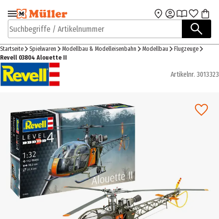
Zur Navigation
Zum Hauptinhalt
springen
springen
Suchbegriffe / Artikelnummer
Startseite
Spielwaren
Modellbau & Modelleisenbahn
Modellbau
Flugzeuge
Revell 03804 Alouette II
Artikelnr.
3013323