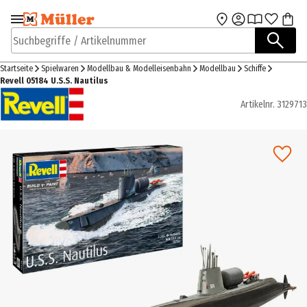
Zur Navigation
Zum Hauptinhalt
springen
springen
Suchbegriffe / Artikelnummer
Startseite
Spielwaren
Modellbau & Modelleisenbahn
Modellbau
Schiffe
Revell 05184 U.S.S. Nautilus
Artikelnr.
3129713