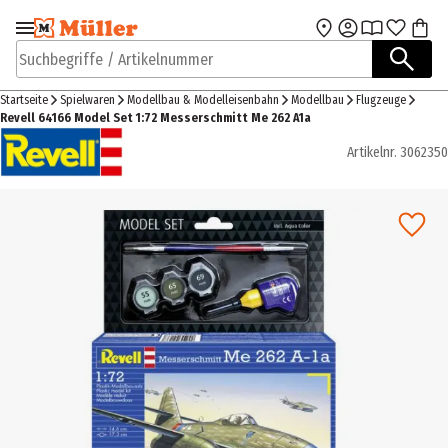
Zur Navigation
Zum Hauptinhalt
springen
springen
Suchbegriffe / Artikelnummer
Startseite
Spielwaren
Modellbau & Modelleisenbahn
Modellbau
Flugzeuge
Revell 64166 Model Set 1:72 Messerschmitt Me 262 A1a
Artikelnr.
3062350