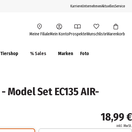
Karriere
Unternehmen
Aktuelles
Service
Meine Filiale
Mein Konto
Prospekte
Wunschliste
Warenkorb
Tiershop
% Sales
Marken
Foto
 - Model Set EC135 AIR-
18,99 €
inkl. MwSt.