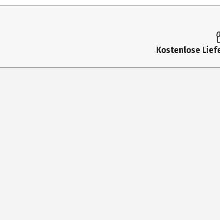
Maßstab
Altersempfehlung ab
Altersempfehlung bis
Kostenlose Liefe
Artikelnummer des Herstellers
Lizenz (spw)
Materialdetails
Zielgruppe
Hersteller
Herstelleradresse
Kontaktmöglichkeit