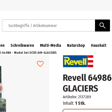
Zur Navigation springen
Zum Hauptinhalt springen
Suchbegriffe / Artikelnummer
ren
Schreibwaren
Multi-Media
Naturshop
Haushalt
l 64986 - Model Set EC135 AIR-GLACIERS
Revell 64986
GLACIERS
Artikelnr.
2137289
Inhalt:
1 Stk.