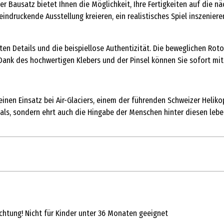
er Bausatz bietet Ihnen die Möglichkeit, Ihre Fertigkeiten auf die n
eindruckende Ausstellung kreieren, ein realistisches Spiel inszenie
eten Details und die beispiellose Authentizität. Die beweglichen Ro
 Dank des hochwertigen Klebers und der Pinsel können Sie sofort mit
seinen Einsatz bei Air-Glaciers, einem der führenden Schweizer Hel
inals, sondern ehrt auch die Hingabe der Menschen hinter diesen le
1 Stk.
Hubschrauber
Achtung! Nicht für Kinder unter 36 Monaten geeignet