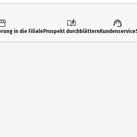
ca. 1:72
12 Jahre
99 Jahre
rung in die Filiale
Prospekt durchblättern
Kundenservice
64986
Revell Modellbau Hubschraube
Kunststoff (Hauptsächlich)
Erwachsene|Jugendliche
Carrera Revell Europe GmbH
Henschelstr. 20-30 32257 Bünd
https://carrera-toys.com/